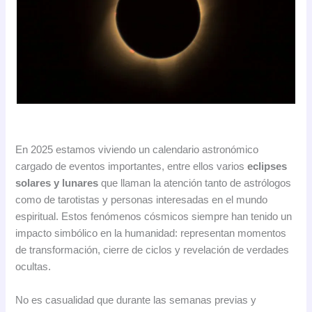
En 2025 estamos viviendo un calendario astronómico
cargado de eventos importantes, entre ellos varios
eclipses
solares y lunares
que llaman la atención tanto de astrólogos
como de tarotistas y personas interesadas en el mundo
espiritual. Estos fenómenos cósmicos siempre han tenido un
impacto simbólico en la humanidad: representan momentos
de transformación, cierre de ciclos y revelación de verdades
ocultas.
No es casualidad que durante las semanas previas y