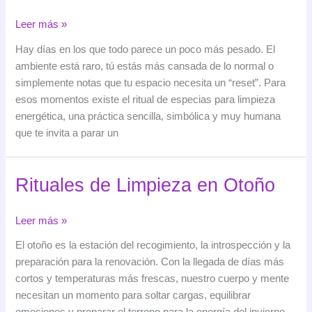
Ritual
Leer más »
de
Hay días en los que todo parece un poco más pesado. El
especias
ambiente está raro, tú estás más cansada de lo normal o
para
simplemente notas que tu espacio necesita un “reset”. Para
limpieza
esos momentos existe el ritual de especias para limpieza
energética:
energética, una práctica sencilla, simbólica y muy humana
cómo
que te invita a parar un
renovar
tu
espacio
Rituales de Limpieza en Otoño
de
forma
Rituales
Leer más »
consciente
de
El otoño es la estación del recogimiento, la introspección y la
Limpieza
preparación para la renovación. Con la llegada de días más
en
cortos y temperaturas más frescas, nuestro cuerpo y mente
Otoño
necesitan un momento para soltar cargas, equilibrar