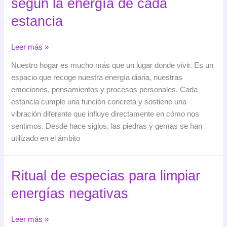
según la energía de cada
estancia
La
Leer más »
piedra
Nuestro hogar es mucho más que un lugar donde vivir. Es un
que
espacio que recoge nuestra energía diaria, nuestras
tu
emociones, pensamientos y procesos personales. Cada
casa
estancia cumple una función concreta y sostiene una
necesita
vibración diferente que influye directamente en cómo nos
según
sentimos. Desde hace siglos, las piedras y gemas se han
la
utilizado en el ámbito
energía
de
cada
Ritual de especias para limpiar
estancia
energías negativas
Ritual
Leer más »