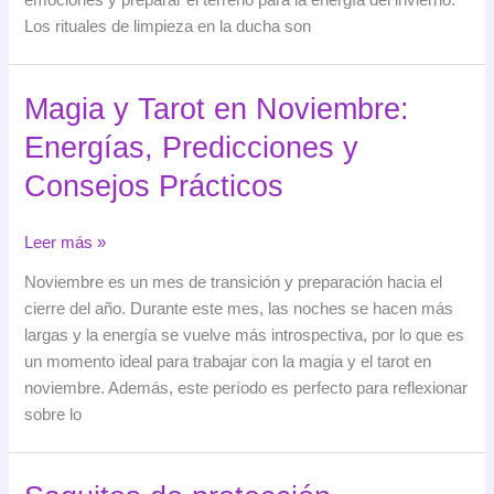
emociones y preparar el terreno para la energía del invierno.
Los rituales de limpieza en la ducha son
Magia y Tarot en Noviembre:
Energías, Predicciones y
Consejos Prácticos
Magia
Leer más »
y
Noviembre es un mes de transición y preparación hacia el
Tarot
cierre del año. Durante este mes, las noches se hacen más
en
largas y la energía se vuelve más introspectiva, por lo que es
Noviembre:
un momento ideal para trabajar con la magia y el tarot en
Energías,
noviembre. Además, este período es perfecto para reflexionar
Predicciones
sobre lo
y
Consejos
Prácticos