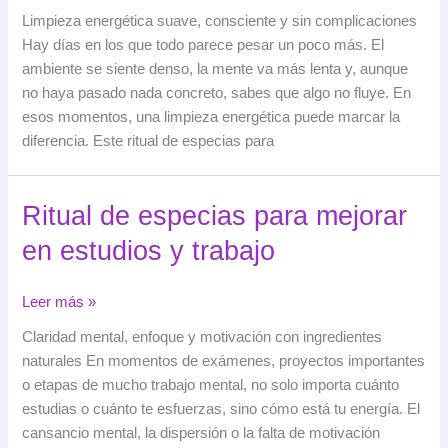
de
Limpieza energética suave, consciente y sin complicaciones
especias
Hay días en los que todo parece pesar un poco más. El
para
ambiente se siente denso, la mente va más lenta y, aunque
limpiar
no haya pasado nada concreto, sabes que algo no fluye. En
energías
esos momentos, una limpieza energética puede marcar la
negativas
diferencia. Este ritual de especias para
Ritual de especias para mejorar
en estudios y trabajo
Ritual
Leer más »
de
Claridad mental, enfoque y motivación con ingredientes
especias
naturales En momentos de exámenes, proyectos importantes
para
o etapas de mucho trabajo mental, no solo importa cuánto
mejorar
estudias o cuánto te esfuerzas, sino cómo está tu energía. El
en
cansancio mental, la dispersión o la falta de motivación
estudios