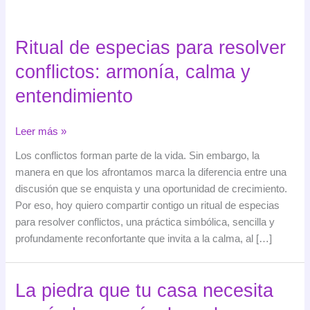
Ritual de especias para resolver
conflictos: armonía, calma y
entendimiento
Ritual
Leer más »
de
Los conflictos forman parte de la vida. Sin embargo, la
especias
manera en que los afrontamos marca la diferencia entre una
para
discusión que se enquista y una oportunidad de crecimiento.
resolver
Por eso, hoy quiero compartir contigo un ritual de especias
conflictos:
para resolver conflictos, una práctica simbólica, sencilla y
armonía,
profundamente reconfortante que invita a la calma, al […]
calma
y
entendimiento
La piedra que tu casa necesita