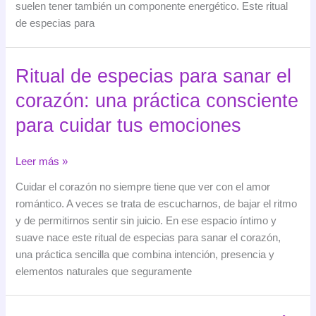
suelen tener también un componente energético. Este ritual
y
de especias para
trabajo
Ritual de especias para sanar el
corazón: una práctica consciente
para cuidar tus emociones
Ritual
Leer más »
de
Cuidar el corazón no siempre tiene que ver con el amor
especias
romántico. A veces se trata de escucharnos, de bajar el ritmo
para
y de permitirnos sentir sin juicio. En ese espacio íntimo y
sanar
suave nace este ritual de especias para sanar el corazón,
el
una práctica sencilla que combina intención, presencia y
corazón:
elementos naturales que seguramente
una
práctica
consciente