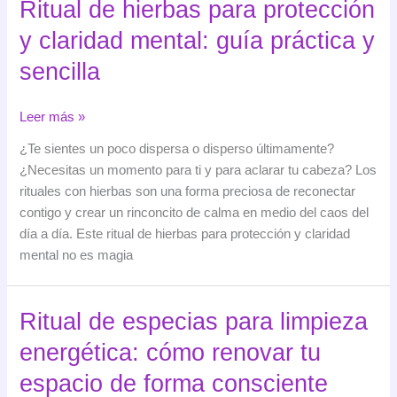
Ritual de hierbas para protección
para
y claridad mental: guía práctica y
cuidar
tus
sencilla
emociones
Ritual
Leer más »
de
¿Te sientes un poco dispersa o disperso últimamente?
hierbas
¿Necesitas un momento para ti y para aclarar tu cabeza? Los
para
rituales con hierbas son una forma preciosa de reconectar
protección
contigo y crear un rinconcito de calma en medio del caos del
y
día a día. Este ritual de hierbas para protección y claridad
claridad
mental no es magia
mental:
guía
práctica
Ritual de especias para limpieza
y
energética: cómo renovar tu
sencilla
espacio de forma consciente