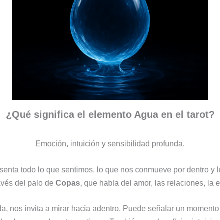
¿Qué significa el elemento Agua en el tarot?
Emoción, intuición y sensibilidad profunda.
senta todo lo que sentimos, lo que nos conmueve por dentro y
avés del palo de
Copas
, que habla del amor, las relaciones, la 
a, nos invita a mirar hacia adentro. Puede señalar un momento