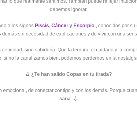
har lo que realmente sentimos. También puede reflejar intuicio
debemos ignorar.
gado a los signos
Piscis
,
Cáncer
y
Escorpio
, conocidos por su
 demás sin necesidad de explicaciones y de vivir con una sensi
 debilidad, sino sabiduría. Que la ternura, el cuidado y la com
 si no la canalizamos bien, podemos perdernos en la nostalgia
🔮
¿Te han salido Copas en tu tirada?
lo emocional, de conectar contigo y con los demás. Porque cua
sana
. 💧