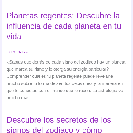
Planetas regentes: Descubre la
influencia de cada planeta en tu
vida
Planetas
Leer más »
regentes:
¿Sabías que detrás de cada signo del zodiaco hay un planeta
Descubre
que marca su ritmo y le otorga su energía particular?
la
Comprender cuál es tu planeta regente puede revelarte
influencia
mucho sobre tu forma de ser, tus decisiones y la manera en
de
que te conectas con el mundo que te rodea. La astrología va
cada
mucho más
planeta
en
tu
Descubre los secretos de los
vida
signos del zodiaco y cómo