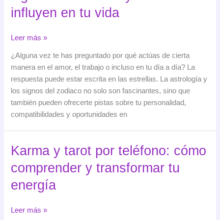
influyen en tu vida
Descubre
Leer más »
los
¿Alguna vez te has preguntado por qué actúas de cierta
secretos
manera en el amor, el trabajo o incluso en tu día a día? La
de
respuesta puede estar escrita en las estrellas. La astrología y
los
los signos del zodiaco no solo son fascinantes, sino que
signos
también pueden ofrecerte pistas sobre tu personalidad,
del
compatibilidades y oportunidades en
zodiaco
y
cómo
Karma y tarot por teléfono: cómo
influyen
comprender y transformar tu
en
tu
energía
vida
Karma
Leer más »