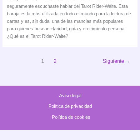
Waite:
seguramente escuchaste hablar del Tarot Rider-Waite. Esta
La
baraja es la más utilizada en todo el mundo para la lectura de
baraja
cartas y es, sin duda, una de las mancias más populares
más
para quienes buscan claridad, guía y crecimiento personal.
famosa
¿Qué es el Tarot Rider-Waite?
para
tu
lectura
1
2
Siguiente
→
de
cartas
Aviso legal
Política de privacidad
Política de cookies