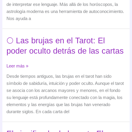
una
de interpretar ese lenguaje. Más allá de los horóscopos, la
guía
astrología moderna es una herramienta de autoconocimiento.
sencilla
Nos ayuda a
para
conocerte
mejor
🌕 Las brujas en el Tarot: El
poder oculto detrás de las cartas
🌕
Leer más »
Las
Desde tiempos antiguos, las brujas en el tarot han sido
brujas
símbolo de sabiduría, intuición y poder oculto. Aunque el tarot
en
se asocia con los arcanos mayores y menores, en el fondo
el
su lenguaje está profundamente conectado con la magia, los
Tarot:
elementos y las energías que las brujas han venerado
El
durante siglos. En cada carta del
poder
oculto
detrás