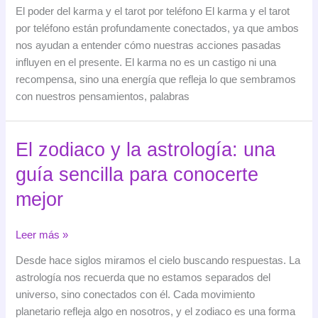
y
El poder del karma y el tarot por teléfono El karma y el tarot
tarot
por teléfono están profundamente conectados, ya que ambos
por
nos ayudan a entender cómo nuestras acciones pasadas
teléfono:
influyen en el presente. El karma no es un castigo ni una
cómo
recompensa, sino una energía que refleja lo que sembramos
comprender
con nuestros pensamientos, palabras
y
transformar
tu
El zodiaco y la astrología: una
energía
guía sencilla para conocerte
mejor
El
Leer más »
zodiaco
Desde hace siglos miramos el cielo buscando respuestas. La
y
astrología nos recuerda que no estamos separados del
la
universo, sino conectados con él. Cada movimiento
astrología:
planetario refleja algo en nosotros, y el zodiaco es una forma