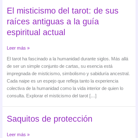
El misticismo del tarot: de sus
raíces antiguas a la guía
espiritual actual
El
Leer más »
misticismo
El tarot ha fascinado a la humanidad durante siglos. Más allá
del
de ser un simple conjunto de cartas, su esencia está
tarot:
impregnada de misticismo, simbolismo y sabiduría ancestral.
de
Cada naipe es un espejo que refleja tanto la experiencia
sus
colectiva de la humanidad como la vida interior de quien lo
raíces
consulta. Explorar el misticismo del tarot […]
antiguas
a
la
Saquitos de protección
guía
espiritual
Saquitos
Leer más »
actual