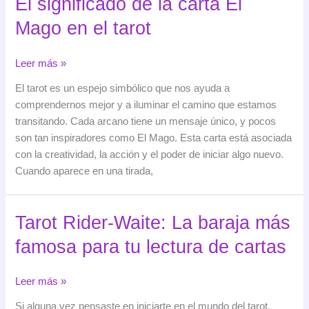
El significado de la carta El
de
Mago en el tarot
las
cartas
El
Leer más »
significado
El tarot es un espejo simbólico que nos ayuda a
de
comprendernos mejor y a iluminar el camino que estamos
la
transitando. Cada arcano tiene un mensaje único, y pocos
carta
son tan inspiradores como El Mago. Esta carta está asociada
El
con la creatividad, la acción y el poder de iniciar algo nuevo.
Mago
Cuando aparece en una tirada,
en
el
tarot
Tarot Rider-Waite: La baraja más
famosa para tu lectura de cartas
Tarot
Leer más »
Rider-
Si alguna vez pensaste en iniciarte en el mundo del tarot,