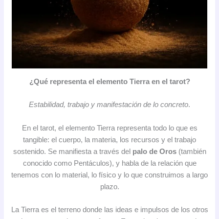
¿Qué representa el elemento Tierra en el tarot?
Estabilidad, trabajo y manifestación de lo concreto
.
En el tarot, el elemento Tierra representa todo lo que es
tangible: el cuerpo, la materia, los recursos y el trabajo
sostenido. Se manifiesta a través del
palo de Oros
(también
conocido como Pentáculos), y habla de la relación que
tenemos con lo material, lo físico y lo que construimos a largo
plazo.
La Tierra es el terreno donde las ideas e impulsos de los otros