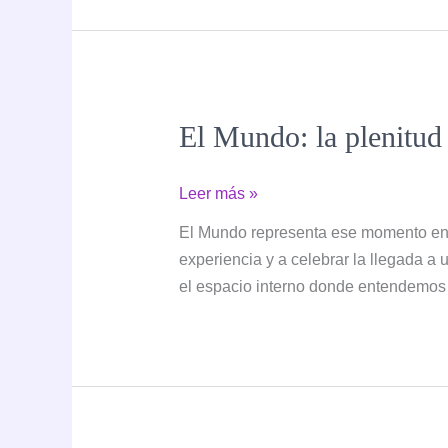
por
qué
aparecen
cuando
El Mundo: la plenitu
menos
lo
esperas
El
Leer más »
Mundo:
El Mundo representa ese momento en el
la
experiencia y a celebrar la llegada a u
plenitud
el espacio interno donde entendemos
que
llega
cuando
comprendemos
nuestro
propio