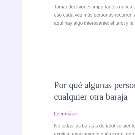
usar
Tomar decisiones importantes nunca es
el
eso cada vez más personas recurren al
tarot
aquí hay algo interesante: el tarot y l
y
la
astrología
para
tomar
decisiones
importantes
Por qué algunas person
sin
depender
cualquier otra baraja
de
ellos
Por
Leer más »
qué
No todas las barajas de tarot se sien
algunas
explicar exactamente qué ocurre, pero