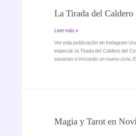
camino
La Tirada del Caldero 
La
Leer más »
Tirada
Ver esta publicación en Instagram Un
del
especial: la Tirada del Caldero del C
Caldero
sanando o iniciando un nuevo ciclo. E
del
Corazón:
una
lectura
cálida
y
transformadora
Magia y Tarot en Novi