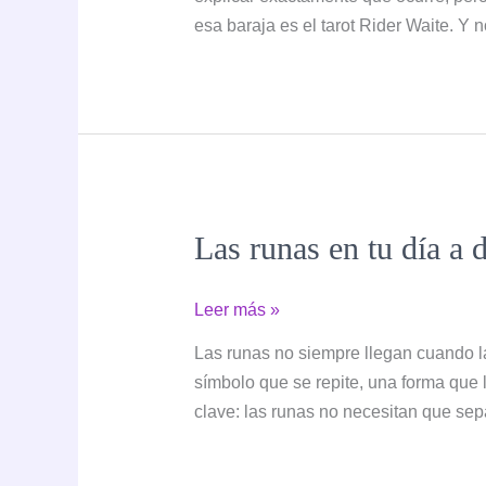
personas
esa baraja es el tarot Rider Waite. Y 
conectan
antes
con
el
tarot
Rider
Waite
Las runas en tu día a 
que
con
cualquier
Las
Leer más »
otra
runas
Las runas no siempre llegan cuando 
baraja
en
símbolo que se repite, una forma que l
tu
clave: las runas no necesitan que sepa
día
a
día: