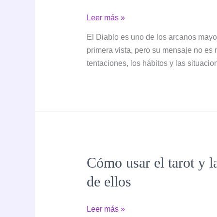
El
Leer más »
Diablo
El Diablo es uno de los arcanos mayo
en
primera vista, pero su mensaje no es n
el
tentaciones, los hábitos y las situaci
tarot:
significado,
simbolismo
e
interpretación
Cómo usar el tarot y l
de ellos
Cómo
Leer más »