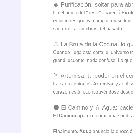
🔥 Purificación: soltar para ab
En el punto del “oeste” apareció
Purif
emociones que ya cumplieron su funció
sin arrastrar sombras del pasado.
🍲 La Bruja de la Cocina: lo q
Cuando llega esta carta, el universo t
grandilocuente, nada confuso. Lo que
🏹 Artemisa: tu poder en el ce
La carta central es
Artemisa
, y aquí 
corazón está reconstruyéndose desde 
🌑 El Camino y 💧 Agua: pacie
El Camino
aparece como una sombra p
Finalmente,
Agua
anuncia la dirección