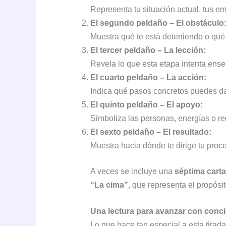
Representa tu situación actual, tus e
El segundo peldaño – El obstáculo
Muestra qué te está deteniendo o qué 
El tercer peldaño – La lección:
Revela lo que esta etapa intenta ens
El cuarto peldaño – La acción:
Indica qué pasos concretos puedes dar
El quinto peldaño – El apoyo:
Simboliza las personas, energías o r
El sexto peldaño – El resultado:
Muestra hacia dónde te dirige tu proce
A veces se incluye una
séptima carta
“La cima”
, que representa el propósit
Una lectura para avanzar con conc
Lo que hace tan especial a esta tirad