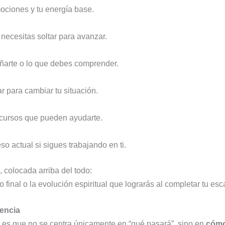
mociones y tu energía base.
:
necesitas soltar para avanzar.
eñarte o lo que debes comprender.
 para cambiar tu situación.
ecursos que pueden ayudarte.
so actual si sigues trabajando en ti.
, colocada arriba del todo:
o final o la evolución espiritual que lograrás al completar tu esc
iencia
a es que no se centra únicamente en “qué pasará”, sino en
cómo 