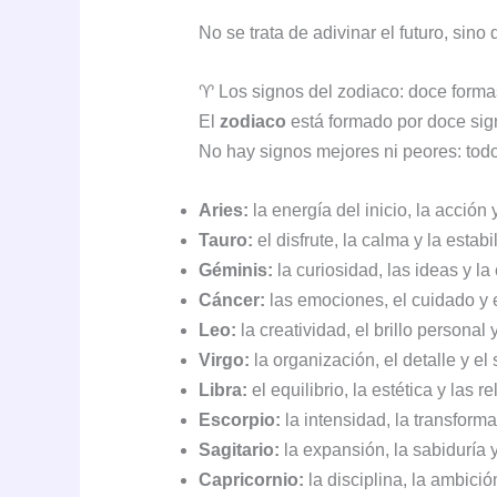
No se trata de adivinar el futuro, sino
♈ Los signos del zodiaco: doce formas 
El
zodiaco
está formado por doce sign
No hay signos mejores ni peores: tod
Aries:
la energía del inicio, la acción y
Tauro:
el disfrute, la calma y la estabi
Géminis:
la curiosidad, las ideas y l
Cáncer:
las emociones, el cuidado y e
Leo:
la creatividad, el brillo personal 
Virgo:
la organización, el detalle y el 
Libra:
el equilibrio, la estética y las r
Escorpio:
la intensidad, la transforma
Sagitario:
la expansión, la sabiduría y
Capricornio:
la disciplina, la ambició