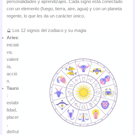
personalidades y aprendizajes. Cada signo está conectado
con un elemento (fuego, tierra, aire, agua) y con un planeta
regente, lo que les da un carácter único.
🔮 Los 12 signos del zodiaco y su magia
Aries
:
iniciati
va,
valent
ía,
acció
n.
Tauro
:
estabi
lidad,
placer
,
disfrut