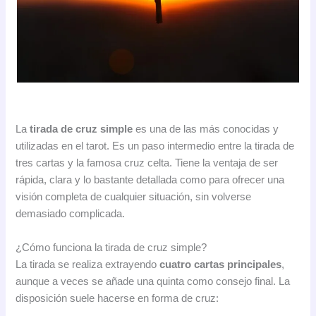
La
tirada de cruz simple
es una de las más conocidas y
utilizadas en el tarot. Es un paso intermedio entre la tirada de
tres cartas y la famosa cruz celta. Tiene la ventaja de ser
rápida, clara y lo bastante detallada como para ofrecer una
visión completa de cualquier situación, sin volverse
demasiado complicada.
¿Cómo funciona la tirada de cruz simple?
La tirada se realiza extrayendo
cuatro cartas principales
,
aunque a veces se añade una quinta como consejo final. La
disposición suele hacerse en forma de cruz: