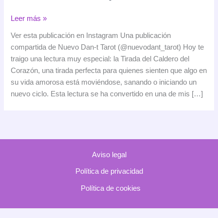
La
Leer más »
Tirada
Ver esta publicación en Instagram Una publicación
del
compartida de Nuevo Dan-t Tarot (@nuevodant_tarot) Hoy te
Caldero
traigo una lectura muy especial: la Tirada del Caldero del
del
Corazón, una tirada perfecta para quienes sienten que algo en
Corazón:
su vida amorosa está moviéndose, sanando o iniciando un
una
nuevo ciclo. Esta lectura se ha convertido en una de mis […]
lectura
cálida
y
transformadora
Aviso legal
Política de privacidad
Política de cookies