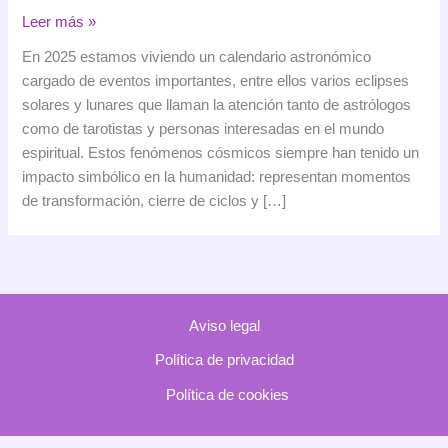
El
Leer más »
tarot
En 2025 estamos viviendo un calendario astronómico
y
cargado de eventos importantes, entre ellos varios eclipses
los
solares y lunares que llaman la atención tanto de astrólogos
eclipses:
como de tarotistas y personas interesadas en el mundo
cómo
espiritual. Estos fenómenos cósmicos siempre han tenido un
influyen
impacto simbólico en la humanidad: representan momentos
los
de transformación, cierre de ciclos y […]
fenómenos
astronómicos
en
las
consultas
Aviso legal
Política de privacidad
Política de cookies