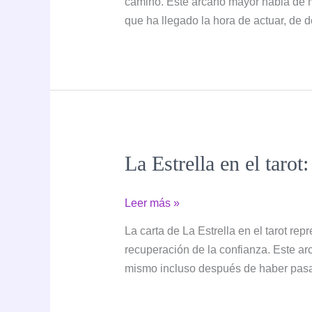
camino. Este arcano mayor habla de m
el
que ha llegado la hora de actuar, de d
tarot:
significado,
simbolismo
e
interpretación
La Estrella en el tarot
La
Leer más »
Estrella
La carta de La Estrella en el tarot re
en
recuperación de la confianza. Este ar
el
mismo incluso después de haber pasa
tarot:
significado,