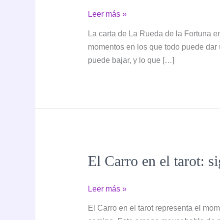
La
Leer más »
Rueda
La carta de La Rueda de la Fortuna en 
de
momentos en los que todo puede dar u
la
puede bajar, y lo que […]
Fortuna
en
el
tarot:
significado,
simbolismo
e
El Carro en el tarot: s
interpretación
El
Leer más »
Carro
El Carro en el tarot representa el mo
en