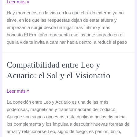
El
Leer más »
Ermitaño:
Hay momentos en la vida en los que el ruido externo ya no
la
sirve, en los que las respuestas dejan de estar afuera y
luz
empiezan a surgir desde un lugar más íntimo y más
interior
honesto.El Ermitaño representa ese instante sagrado en el
que
que la vida te invita a caminar hacia dentro, a reducir el paso
sólo
se
encuentra
Compatibilidad entre Leo y
en
Acuario: el Sol y el Visionario
el
silencio
Compatibilidad
Leer más »
entre
La conexión entre Leo y Acuario es una de las más
Leo
poderosas, magnéticas y transformadoras del zodiaco.
y
Aunque son signos opuestos, esta dualidad no los distancia:
Acuario:
los complementa y los impulsa a descubrir nuevas formas de
el
amar y relacionarse.Leo, signo de fuego, es pasión, brillo,
Sol