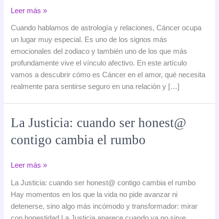
Cáncer
Leer más »
en
Cuando hablamos de astrología y relaciones, Cáncer ocupa
el
un lugar muy especial. Es uno de los signos más
amor:
emocionales del zodiaco y también uno de los que más
cómo
profundamente vive el vínculo afectivo. En este artículo
ama
vamos a descubrir cómo es Cáncer en el amor, qué necesita
este
realmente para sentirse seguro en una relación y […]
signo
y
con
La Justicia: cuando ser honest@
quién
contigo cambia el rumbo
es
más
compatible
La
Leer más »
Justicia:
La Justicia: cuando ser honest@ contigo cambia el rumbo
cuando
Hay momentos en los que la vida no pide avanzar ni
ser
detenerse, sino algo más incómodo y transformador: mirar
honest@
con honestidad.La Justicia aparece cuando ya no sirve