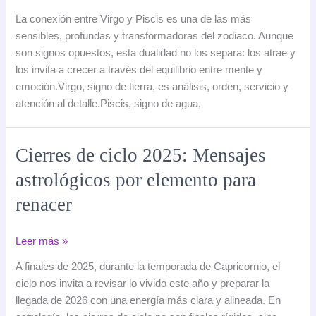
entre
La conexión entre Virgo y Piscis es una de las más
Virgo
sensibles, profundas y transformadoras del zodiaco. Aunque
y
son signos opuestos, esta dualidad no los separa: los atrae y
Piscis:
los invita a crecer a través del equilibrio entre mente y
la
emoción.Virgo, signo de tierra, es análisis, orden, servicio y
razón
atención al detalle.Piscis, signo de agua,
y
el
alma
Cierres de ciclo 2025: Mensajes
astrológicos por elemento para
renacer
Cierres
Leer más »
de
A finales de 2025, durante la temporada de Capricornio, el
ciclo
cielo nos invita a revisar lo vivido este año y preparar la
2025:
llegada de 2026 con una energía más clara y alineada. En
Mensajes