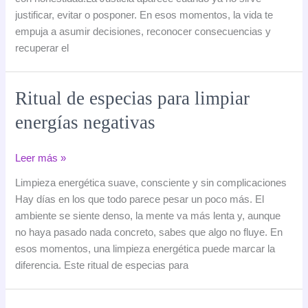
contigo
justificar, evitar o posponer. En esos momentos, la vida te
cambia
empuja a asumir decisiones, reconocer consecuencias y
el
recuperar el
rumbo
Ritual de especias para limpiar
energías negativas
Ritual
Leer más »
de
Limpieza energética suave, consciente y sin complicaciones
especias
Hay días en los que todo parece pesar un poco más. El
para
ambiente se siente denso, la mente va más lenta y, aunque
limpiar
no haya pasado nada concreto, sabes que algo no fluye. En
energías
esos momentos, una limpieza energética puede marcar la
negativas
diferencia. Este ritual de especias para