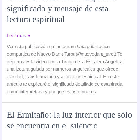
avanzar
significado y mensaje de esta
lectura espiritual
Tirada
Leer más »
de
Ver esta publicación en Instagram Una publicación
la
compartida de Nuevo Dan-t Tarot (@nuevodant_tarot) Te
Escalera
dejamos este video con la Tirada de la Escalera Angelical,
Angelical:
una lectura guiada por números angelicales que ofrece
significado
claridad, transformación y alineación espiritual. En este
y
artículo te explicaré el significado detallado de esta tirada,
mensaje
cómo interpretarla y por qué estos números
de
esta
lectura
El Ermitaño: la luz interior que sólo
espiritual
se encuentra en el silencio