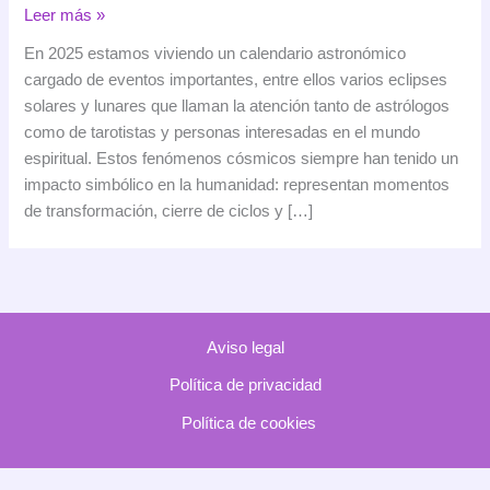
El
Leer más »
tarot
En 2025 estamos viviendo un calendario astronómico
y
cargado de eventos importantes, entre ellos varios eclipses
los
solares y lunares que llaman la atención tanto de astrólogos
eclipses:
como de tarotistas y personas interesadas en el mundo
cómo
espiritual. Estos fenómenos cósmicos siempre han tenido un
influyen
impacto simbólico en la humanidad: representan momentos
los
de transformación, cierre de ciclos y […]
fenómenos
astronómicos
en
las
consultas
Aviso legal
Política de privacidad
Política de cookies