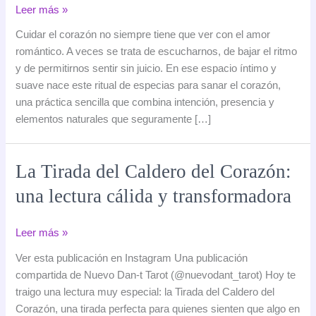
Ritual
Leer más »
de
Cuidar el corazón no siempre tiene que ver con el amor
especias
romántico. A veces se trata de escucharnos, de bajar el ritmo
para
y de permitirnos sentir sin juicio. En ese espacio íntimo y
sanar
suave nace este ritual de especias para sanar el corazón,
el
una práctica sencilla que combina intención, presencia y
corazón:
elementos naturales que seguramente […]
una
práctica
consciente
La Tirada del Caldero del Corazón:
para
una lectura cálida y transformadora
cuidar
tus
emociones
La
Leer más »
Tirada
Ver esta publicación en Instagram Una publicación
del
compartida de Nuevo Dan-t Tarot (@nuevodant_tarot) Hoy te
Caldero
traigo una lectura muy especial: la Tirada del Caldero del
del
Corazón, una tirada perfecta para quienes sienten que algo en