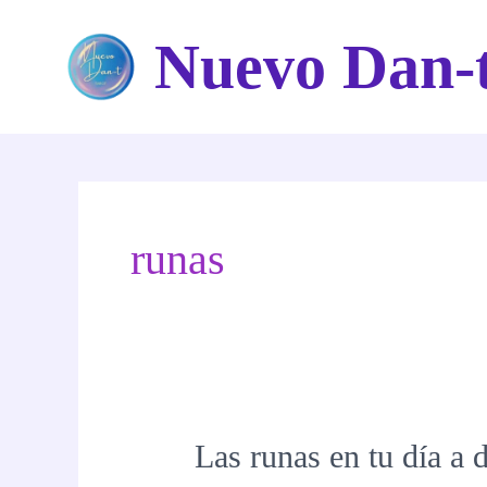
Ir
Nuevo Dan-
al
contenido
runas
Las runas en tu día a 