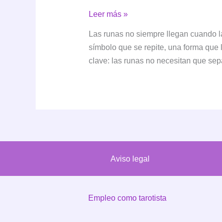
Las
Leer más »
runas
Las runas no siempre llegan cuando 
en
símbolo que se repite, una forma que l
tu
clave: las runas no necesitan que sepa
día
a
día:
por
qué
aparecen
cuando
Aviso legal
menos
lo
esperas
Empleo como tarotista