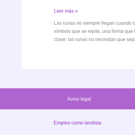
Las
Leer más »
runas
Las runas no siempre llegan cuando 
en
símbolo que se repite, una forma que l
tu
clave: las runas no necesitan que sepa
día
a
día:
por
qué
aparecen
cuando
Aviso legal
menos
lo
esperas
Empleo como tarotista