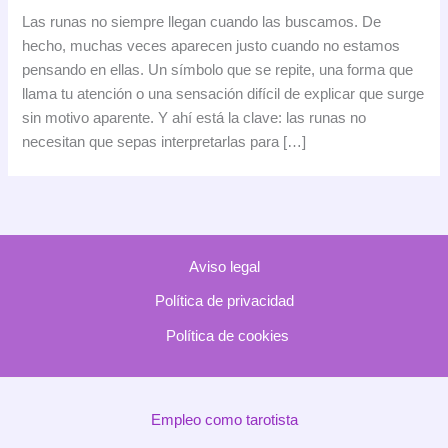
runas
Las runas no siempre llegan cuando las buscamos. De
en
hecho, muchas veces aparecen justo cuando no estamos
tu
pensando en ellas. Un símbolo que se repite, una forma que
día
llama tu atención o una sensación difícil de explicar que surge
a
sin motivo aparente. Y ahí está la clave: las runas no
día:
necesitan que sepas interpretarlas para […]
por
qué
aparecen
cuando
menos
Aviso legal
lo
esperas
Política de privacidad
Política de cookies
Empleo como tarotista