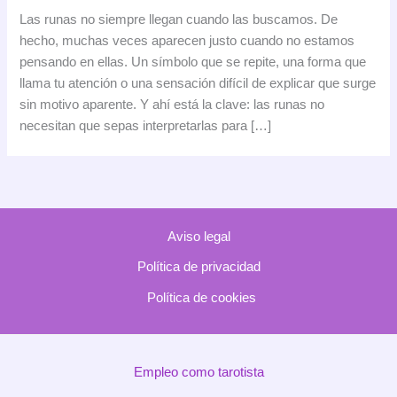
runas
Las runas no siempre llegan cuando las buscamos. De
en
hecho, muchas veces aparecen justo cuando no estamos
tu
pensando en ellas. Un símbolo que se repite, una forma que
día
llama tu atención o una sensación difícil de explicar que surge
a
sin motivo aparente. Y ahí está la clave: las runas no
día:
necesitan que sepas interpretarlas para […]
por
qué
aparecen
cuando
menos
Aviso legal
lo
esperas
Política de privacidad
Política de cookies
Empleo como tarotista