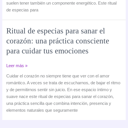
suelen tener también un componente energético. Este ritual
y
de especias para
trabajo
Ritual de especias para sanar el
corazón: una práctica consciente
para cuidar tus emociones
Ritual
Leer más »
de
Cuidar el corazón no siempre tiene que ver con el amor
especias
romántico. A veces se trata de escucharnos, de bajar el ritmo
para
y de permitirnos sentir sin juicio. En ese espacio íntimo y
sanar
suave nace este ritual de especias para sanar el corazón,
el
una práctica sencilla que combina intención, presencia y
corazón:
elementos naturales que seguramente
una
práctica
consciente