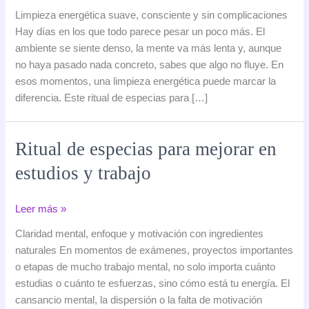
de
Limpieza energética suave, consciente y sin complicaciones
especias
Hay días en los que todo parece pesar un poco más. El
para
ambiente se siente denso, la mente va más lenta y, aunque
limpiar
no haya pasado nada concreto, sabes que algo no fluye. En
energías
esos momentos, una limpieza energética puede marcar la
negativas
diferencia. Este ritual de especias para […]
Ritual de especias para mejorar en
estudios y trabajo
Ritual
Leer más »
de
Claridad mental, enfoque y motivación con ingredientes
especias
naturales En momentos de exámenes, proyectos importantes
para
o etapas de mucho trabajo mental, no solo importa cuánto
mejorar
estudias o cuánto te esfuerzas, sino cómo está tu energía. El
en
cansancio mental, la dispersión o la falta de motivación
estudios