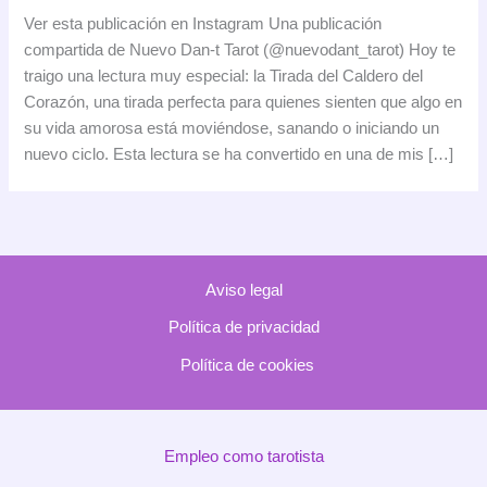
Tirada
Ver esta publicación en Instagram Una publicación
del
compartida de Nuevo Dan-t Tarot (@nuevodant_tarot) Hoy te
Caldero
traigo una lectura muy especial: la Tirada del Caldero del
del
Corazón, una tirada perfecta para quienes sienten que algo en
Corazón:
su vida amorosa está moviéndose, sanando o iniciando un
una
nuevo ciclo. Esta lectura se ha convertido en una de mis […]
lectura
cálida
y
transformadora
Aviso legal
Política de privacidad
Política de cookies
Empleo como tarotista