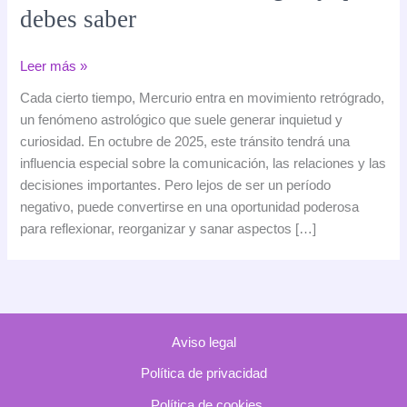
debes saber
Mercurio
Leer más »
retrógrado
Cada cierto tiempo, Mercurio entra en movimiento retrógrado,
en
un fenómeno astrológico que suele generar inquietud y
octubre
curiosidad. En octubre de 2025, este tránsito tendrá una
de
influencia especial sobre la comunicación, las relaciones y las
2025:
decisiones importantes. Pero lejos de ser un período
cómo
negativo, puede convertirse en una oportunidad poderosa
afecta
para reflexionar, reorganizar y sanar aspectos […]
a
tu
signo
y
qué
Aviso legal
debes
saber
Política de privacidad
Política de cookies