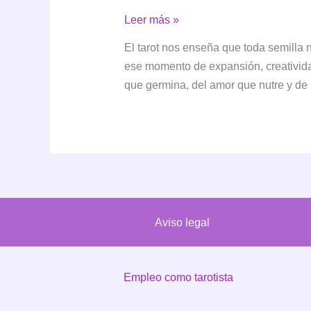
La
Leer más »
energía
El tarot nos enseña que toda semilla 
creadora
ese momento de expansión, creativida
de
que germina, del amor que nutre y de l
La
Emperatriz
Aviso legal
Empleo como tarotista