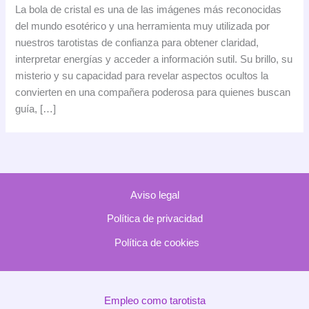
de
La bola de cristal es una de las imágenes más reconocidas
Cristal:
del mundo esotérico y una herramienta muy utilizada por
Guía
nuestros tarotistas de confianza para obtener claridad,
y
interpretar energías y acceder a información sutil. Su brillo, su
consejos
misterio y su capacidad para revelar aspectos ocultos la
para
convierten en una compañera poderosa para quienes buscan
tu
guía, […]
camino
espiritual
Aviso legal
Política de privacidad
Política de cookies
Empleo como tarotista