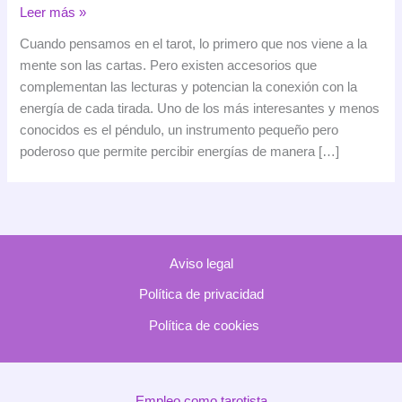
El
Leer más »
péndulo
Cuando pensamos en el tarot, lo primero que nos viene a la
en
mente son las cartas. Pero existen accesorios que
el
complementan las lecturas y potencian la conexión con la
tarot:
energía de cada tirada. Uno de los más interesantes y menos
una
conocidos es el péndulo, un instrumento pequeño pero
herramienta
poderoso que permite percibir energías de manera […]
sutil
para
conectar
con
tu
Aviso legal
energía
Política de privacidad
Política de cookies
Empleo como tarotista