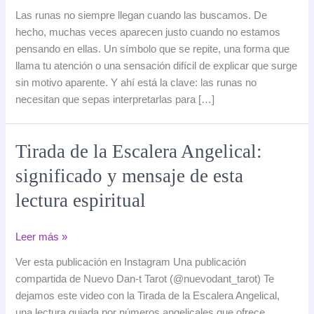
runas
Las runas no siempre llegan cuando las buscamos. De
en
hecho, muchas veces aparecen justo cuando no estamos
tu
pensando en ellas. Un símbolo que se repite, una forma que
día
llama tu atención o una sensación difícil de explicar que surge
a
sin motivo aparente. Y ahí está la clave: las runas no
día:
necesitan que sepas interpretarlas para […]
por
qué
aparecen
Tirada de la Escalera Angelical:
cuando
significado y mensaje de esta
menos
lo
lectura espiritual
esperas
Tirada
Leer más »
de
Ver esta publicación en Instagram Una publicación
la
compartida de Nuevo Dan-t Tarot (@nuevodant_tarot) Te
Escalera
dejamos este video con la Tirada de la Escalera Angelical,
Angelical:
una lectura guiada por números angelicales que ofrece