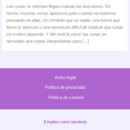
runas
Las runas no siempre llegan cuando las buscamos. De
en
hecho, muchas veces aparecen justo cuando no estamos
tu
pensando en ellas. Un símbolo que se repite, una forma que
día
llama tu atención o una sensación difícil de explicar que surge
a
sin motivo aparente. Y ahí está la clave: las runas no
día:
necesitan que sepas interpretarlas para […]
por
qué
aparecen
cuando
menos
Aviso legal
lo
esperas
Política de privacidad
Política de cookies
Empleo como tarotista