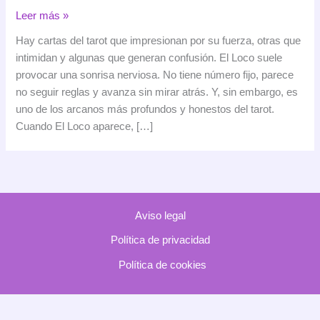
El
Leer más »
Loco
Hay cartas del tarot que impresionan por su fuerza, otras que
en
intimidan y algunas que generan confusión. El Loco suele
el
provocar una sonrisa nerviosa. No tiene número fijo, parece
tarot:
no seguir reglas y avanza sin mirar atrás. Y, sin embargo, es
cuando
uno de los arcanos más profundos y honestos del tarot.
la
Cuando El Loco aparece, […]
vida
te
pide
confiar
sin
Aviso legal
tener
todas
Política de privacidad
las
Política de cookies
respuestas