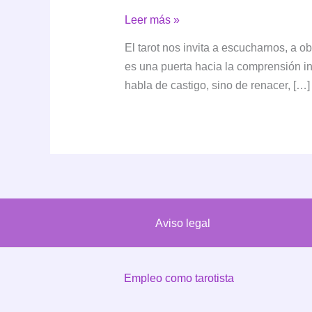
El
Leer más »
Juicio:
El tarot nos invita a escucharnos, a 
Renacimiento,
es una puerta hacia la comprensión int
claridad
habla de castigo, sino de renacer, […]
y
llamado
interior
Aviso legal
Empleo como tarotista