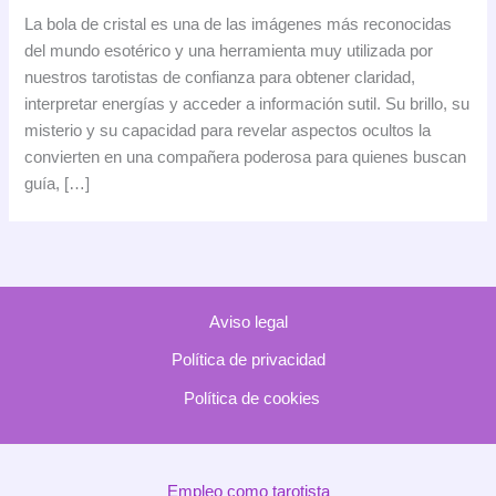
de
La bola de cristal es una de las imágenes más reconocidas
Cristal:
del mundo esotérico y una herramienta muy utilizada por
Guía
nuestros tarotistas de confianza para obtener claridad,
y
interpretar energías y acceder a información sutil. Su brillo, su
consejos
misterio y su capacidad para revelar aspectos ocultos la
para
convierten en una compañera poderosa para quienes buscan
tu
guía, […]
camino
espiritual
Aviso legal
Política de privacidad
Política de cookies
Empleo como tarotista