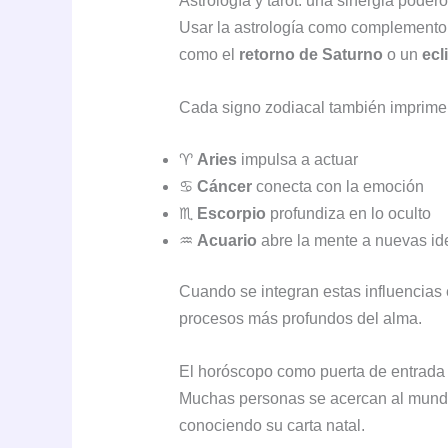
Astrología y tarot: una sinergia poder
Usar la astrología como complemento e
como el
retorno de Saturno
o un
ecl
Cada signo zodiacal también imprime 
♈
Aries
impulsa a actuar
♋
Cáncer
conecta con la emoción
♏
Escorpio
profundiza en lo oculto
♒
Acuario
abre la mente a nuevas id
Cuando se integran estas influencias 
procesos más profundos del alma.
El horóscopo como puerta de entrada
Muchas personas se acercan al mundo 
conociendo su carta natal.