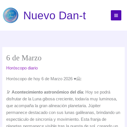
Ir
al
Nuevo Dan-t
contenido
6 de Marzo
Horóscopo diario
Horóscopo de hoy 6 de Marzo 2026 ♥️🤗:
🔭
Acontecimiento astronómico del día
: Hoy se podrá
disfrutar de la Luna gibosa creciente, todavía muy luminosa,
que acompaña la gran alineación planetaria. Júpiter
permanece destacado con sus lunas galileanas, brindando un
espectáculo de sincronía y movimiento. Esta franja de
planetas permanece visible tras la puesta de sol, creando un