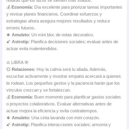
notarás que los lazos se sienten más sólidos.
💰
Economía:
Día excelente para priorizar tareas importantes
y revisar planes financieros. Coordinar esfuerzos y
estrategias ahora asegura mejores resultados y reduce
errores futuros.
🍀
Amuleto:
Un mini bloc de notas decorativo.
🌠
Astrotip:
Planifica decisiones sociales; evaluar antes de
actuar evita malentendidos.
♎ LIBRA 🌸
💞
Relaciones:
Hoy la calma será tu aliada. Además,
escuchar activamente y mostrar empatía acercará a quienes
te rodean. Los pequeños gestos y la paciencia harán que los
vínculos crezcan y se fortalezcan.
💰
Economía:
Buen momento para planificar gastos sociales
o proyectos colaborativos. Evaluar alternativas antes de
actuar mejora la eficiencia y evita contratiempos.
🍀
Amuleto:
Una cinta lavanda con mini corazón.
🌠
Astrotip:
Planifica interacciones sociales; armonía y