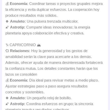
💰
Economía:
Coordinar tareas o proyectos grupales mejora
la eficiencia y evita duplicar esfuerzos. La cooperación hoy
produce resultados más sólidos.
🍀
Amuleto:
Una pulsera trenzada multicolor.
🌠
Astrotip:
Comparte ideas innovadoras; la energía
planetaria apoya colaboración efectiva y creativa.
♑ CAPRICORNIO 🏔️
💞
Relaciones:
Hoy la generosidad y los gestos de
amabilidad serán la clave para acercarte a los demás.
Además, ofrecer ayuda de manera desinteresada fortalecerá
la confianza mutua. Los detalles constantes harán que los
lazos se consoliden
💰
Economía:
Día ideal para revisar metas a medio plazo.
Ajustar estrategias paso a paso asegura resultados
concretos y sostenibles.
🍀
Amuleto:
Un pequeño reloj de bolsillo.
🌠
Astrotip:
Coordina esfuerzos en grupo; la sincronía
planetaria impulsa resultados colectivos.