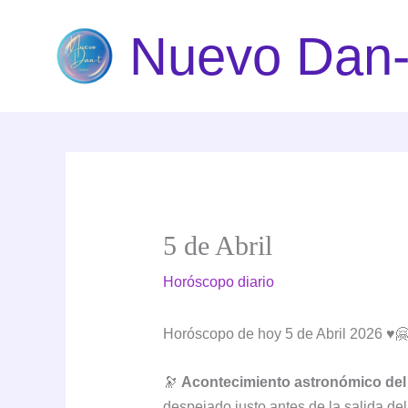
Ir
Nuevo Dan-
al
contenido
5 de Abril
Horóscopo diario
Horóscopo de hoy 5 de Abril 2026 ♥️🤗
🔭
Acontecimiento astronómico del
despejado justo antes de la salida del