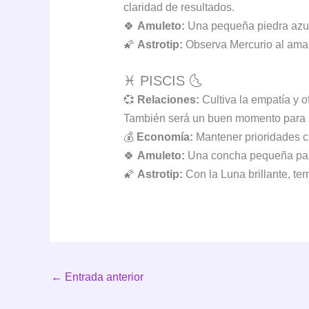
claridad de resultados.
🍀
Amuleto:
Una pequeña piedra azul
🌠
Astrotip:
Observa Mercurio al amane
♓ PISCIS 🌜
💞
Relaciones:
Cultiva la empatía y o
También será un buen momento para re
💰
Economía:
Mantener prioridades cla
🍀
Amuleto:
Una concha pequeña para 
🌠
Astrotip:
Con la Luna brillante, ter
←
Entrada anterior