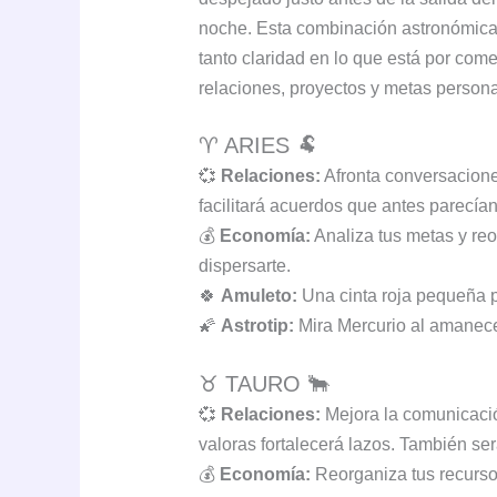
noche. Esta combinación astronómica 
tanto claridad en lo que está por com
relaciones, proyectos y metas persona
♈ ARIES 🐏
💞
Relaciones:
Afronta conversaciones
facilitará acuerdos que antes parecían 
💰
Economía:
Analiza tus metas y reo
dispersarte.
🍀
Amuleto:
Una cinta roja pequeña p
🌠
Astrotip:
Mira Mercurio al amanecer
♉ TAURO 🐂
💞
Relaciones:
Mejora la comunicació
valoras fortalecerá lazos. También ser
💰
Economía:
Reorganiza tus recurso