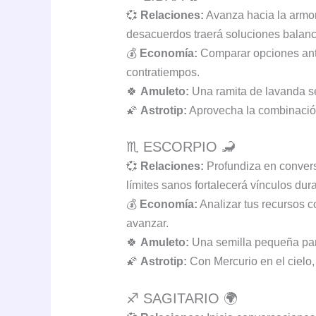
💞
Relaciones:
Avanza hacia la armo
desacuerdos traerá soluciones balanc
💰
Economía:
Comparar opciones antes
contratiempos.
🍀
Amuleto:
Una ramita de lavanda se
🌠
Astrotip:
Aprovecha la combinación
♏ ESCORPIO 🦂
💞
Relaciones:
Profundiza en convers
límites sanos fortalecerá vínculos d
💰
Economía:
Analizar tus recursos c
avanzar.
🍀
Amuleto:
Una semilla pequeña para
🌠
Astrotip:
Con Mercurio en el cielo,
♐ SAGITARIO 🌍