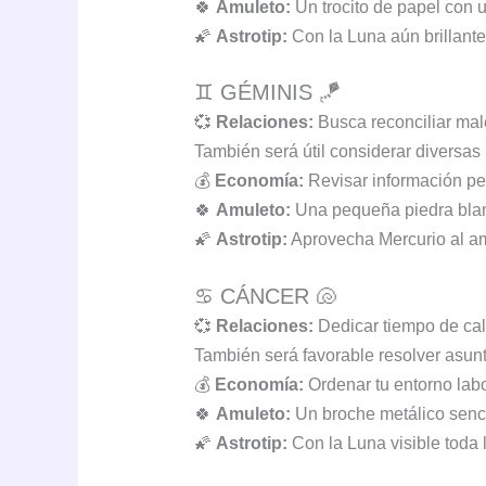
🍀
Amuleto:
Un trocito de papel con u
🌠
Astrotip:
Con la Luna aún brillante
♊ GÉMINIS 🪁
💞
Relaciones:
Busca reconciliar mal
También será útil considerar diversas
💰
Economía:
Revisar información pen
🍀
Amuleto:
Una pequeña piedra blan
🌠
Astrotip:
Aprovecha Mercurio al am
♋ CÁNCER 🐚
💞
Relaciones:
Dedicar tiempo de cal
También será favorable resolver asun
💰
Economía:
Ordenar tu entorno labo
🍀
Amuleto:
Un broche metálico sencil
🌠
Astrotip:
Con la Luna visible toda l