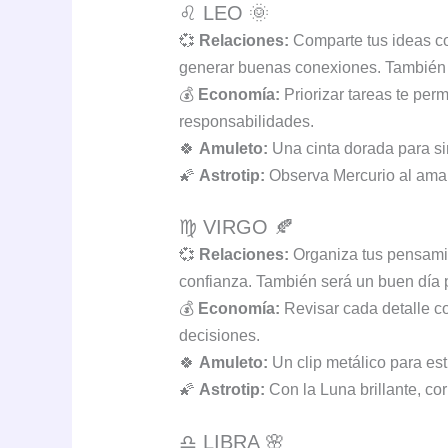
♌ LEO 🌞
💞
Relaciones:
Comparte tus ideas co
generar buenas conexiones. También s
💰
Economía:
Priorizar tareas te per
responsabilidades.
🍀
Amuleto:
Una cinta dorada para sim
🌠
Astrotip:
Observa Mercurio al amane
♍ VIRGO 🍂
💞
Relaciones:
Organiza tus pensamie
confianza. También será un buen día 
💰
Economía:
Revisar cada detalle co
decisiones.
🍀
Amuleto:
Un clip metálico para est
🌠
Astrotip:
Con la Luna brillante, co
♎ LIBRA 🌸