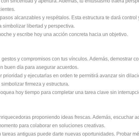
 con sinceridad y apertura. Además, tu entusiasmo traerá persp
ientes.
asos alcanzables y respétalos. Esta estructura te dará control y
imbolizar libertad y perspectiva.
oche y escribe hoy una acción concreta hacia un objetivo.
gestos y compromisos con tus vínculos. Además, demostrar co
un buen día para asegurar acuerdos.
 prioridad y ejecutarlas en orden te permitirá avanzar sin dilac
simbolizar firmeza y estructura.
loquea hoy tiempo para completar una tarea clave sin interrupc
riquecedoras proponiendo ideas frescas. Además, escuchar ac
omento para colaborar en soluciones creativas.
tareas antiguas puede darte nuevas oportunidades. Probar mét