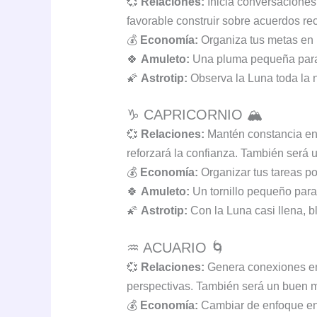
💞
Relaciones:
Inicia conversaciones
favorable construir sobre acuerdos rec
💰
Economía:
Organiza tus metas en p
🍀
Amuleto:
Una pluma pequeña para s
🌠
Astrotip:
Observa la Luna toda la n
♑ CAPRICORNIO 🏔️
💞
Relaciones:
Mantén constancia en 
reforzará la confianza. También será 
💰
Economía:
Organizar tus tareas por
🍀
Amuleto:
Un tornillo pequeño para 
🌠
Astrotip:
Con la Luna casi llena, b
♒ ACUARIO 🌀
💞
Relaciones:
Genera conexiones en
perspectivas. También será un buen m
💰
Economía:
Cambiar de enfoque en 