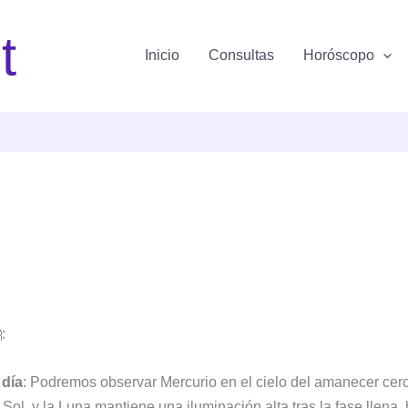
t
Inicio
Consultas
Horóscopo
:
 día
: Podremos observar Mercurio en el cielo del amanecer cerca
 Sol, y la Luna mantiene una iluminación alta tras la fase llena,