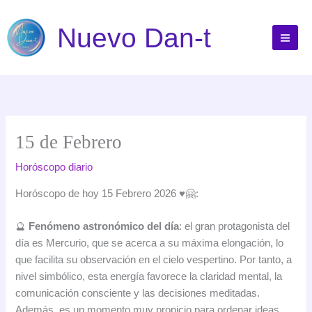
Ir
al
Nuevo Dan-t
contenido
15 de Febrero
Horóscopo diario
Horóscopo de hoy 15 Febrero 2026 ♥️🤗:
🔮
Fenómeno astronómico del día
: el gran protagonista del
día es Mercurio, que se acerca a su máxima elongación, lo
que facilita su observación en el cielo vespertino. Por tanto, a
nivel simbólico, esta energía favorece la claridad mental, la
comunicación consciente y las decisiones meditadas.
Además, es un momento muy propicio para ordenar ideas,