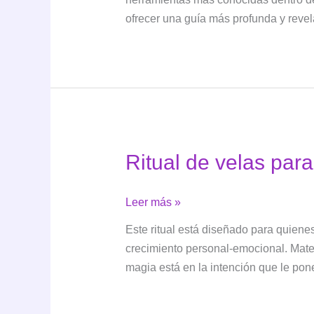
el
ofrecer una guía más profunda y revel
tarot:
una
guía
entre
astrología
y
mancias
Ritual de velas para
Ritual
Leer más »
de
Este ritual está diseñado para quiene
velas
crecimiento personal-emocional. Materi
para
magia está en la intención que le pon
una
lectura