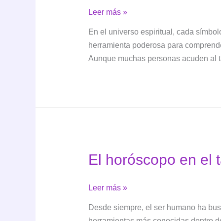
Numerología
Leer más »
y
En el universo espiritual, cada símbo
tarot
herramienta poderosa para comprender
Aunque muchas personas acuden al ta
El horóscopo en el t
El
Leer más »
horóscopo
Desde siempre, el ser humano ha busca
en
herramientas más conocidas dentro d