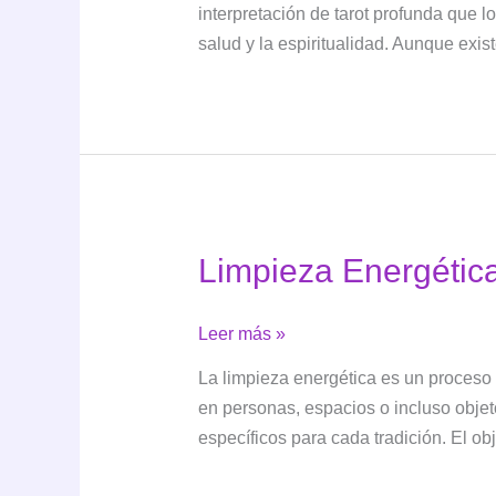
interpretación de tarot profunda que l
de
salud y la espiritualidad. Aunque exi
Marsella:
Interpretación
y
usos
comunes
Limpieza Energética:
Limpieza
Leer más »
Energética:
La limpieza energética es un proceso 
Purificación
en personas, espacios o incluso objeto
para
específicos para cada tradición. El obje
el
Bien