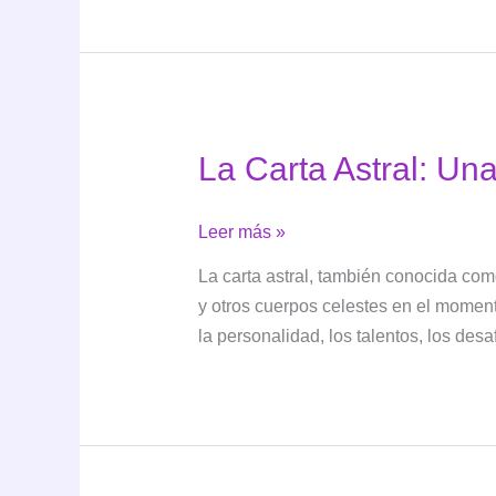
La Carta Astral: Una
La
Leer más »
Carta
La carta astral, también conocida com
Astral:
y otros cuerpos celestes en el momen
Una
la personalidad, los talentos, los desa
Mirada
Profunda
al
Universo
Interior