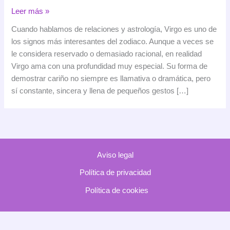
Virgo
Leer más »
en
Cuando hablamos de relaciones y astrología, Virgo es uno de
el
los signos más interesantes del zodiaco. Aunque a veces se
amor:
le considera reservado o demasiado racional, en realidad
cómo
Virgo ama con una profundidad muy especial. Su forma de
ama
demostrar cariño no siempre es llamativa o dramática, pero
este
sí constante, sincera y llena de pequeños gestos […]
signo
y
con
quién
es
Aviso legal
más
compatible
Política de privacidad
Política de cookies