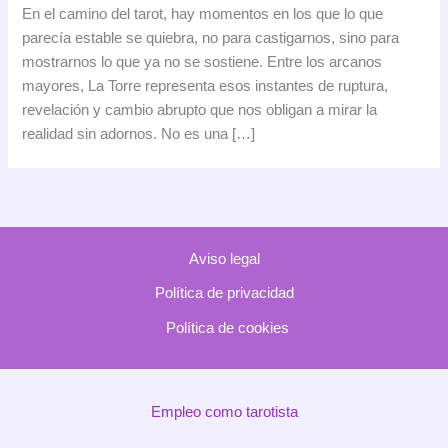
Torre
En el camino del tarot, hay momentos en los que lo que
en
parecía estable se quiebra, no para castigarnos, sino para
el
mostrarnos lo que ya no se sostiene. Entre los arcanos
tarot:
mayores, La Torre representa esos instantes de ruptura,
cuando
revelación y cambio abrupto que nos obligan a mirar la
la
realidad sin adornos. No es una […]
verdad
sacude
los
cimientos
Aviso legal
Política de privacidad
Política de cookies
Empleo como tarotista