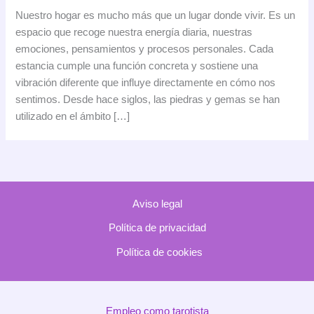
piedra
Nuestro hogar es mucho más que un lugar donde vivir. Es un
que
espacio que recoge nuestra energía diaria, nuestras
tu
emociones, pensamientos y procesos personales. Cada
casa
estancia cumple una función concreta y sostiene una
necesita
vibración diferente que influye directamente en cómo nos
según
sentimos. Desde hace siglos, las piedras y gemas se han
la
utilizado en el ámbito […]
energía
de
cada
estancia
Aviso legal
Política de privacidad
Política de cookies
Empleo como tarotista