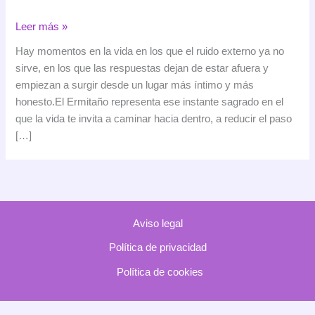
El
Leer más »
Ermitaño:
Hay momentos en la vida en los que el ruido externo ya no
la
sirve, en los que las respuestas dejan de estar afuera y
luz
empiezan a surgir desde un lugar más íntimo y más
interior
honesto.El Ermitaño representa ese instante sagrado en el
que
que la vida te invita a caminar hacia dentro, a reducir el paso
sólo
[…]
se
encuentra
en
el
silencio
Aviso legal
Política de privacidad
Política de cookies