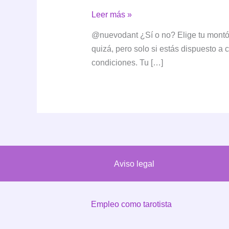
Tirada
Leer más »
de
@nuevodant ¿Sí o no? Elige tu montón
Sí
quizá, pero solo si estás dispuesto a 
o
condiciones. Tu […]
No
con
Dos
Montones:
¿Qué
Mensaje
Tienen
Aviso legal
Para
Ti?
Empleo como tarotista