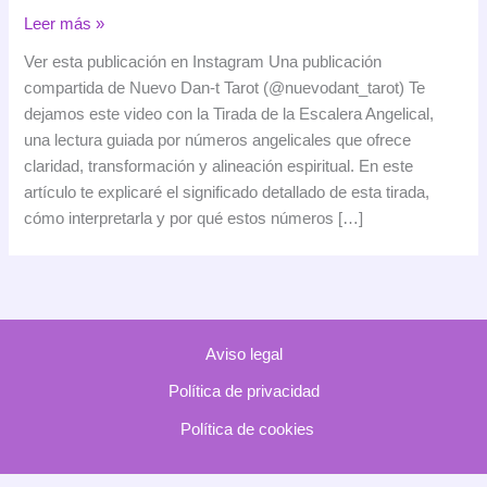
Tirada
Leer más »
de
Ver esta publicación en Instagram Una publicación
la
compartida de Nuevo Dan-t Tarot (@nuevodant_tarot) Te
Escalera
dejamos este video con la Tirada de la Escalera Angelical,
Angelical:
una lectura guiada por números angelicales que ofrece
significado
claridad, transformación y alineación espiritual. En este
y
artículo te explicaré el significado detallado de esta tirada,
mensaje
cómo interpretarla y por qué estos números […]
de
esta
lectura
espiritual
Aviso legal
Política de privacidad
Política de cookies