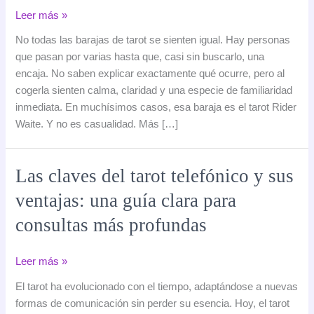
Por
Leer más »
qué
No todas las barajas de tarot se sienten igual. Hay personas
algunas
que pasan por varias hasta que, casi sin buscarlo, una
personas
encaja. No saben explicar exactamente qué ocurre, pero al
conectan
cogerla sienten calma, claridad y una especie de familiaridad
antes
inmediata. En muchísimos casos, esa baraja es el tarot Rider
con
Waite. Y no es casualidad. Más […]
el
tarot
Rider
Las claves del tarot telefónico y sus
Waite
ventajas: una guía clara para
que
con
consultas más profundas
cualquier
otra
Las
Leer más »
baraja
claves
El tarot ha evolucionado con el tiempo, adaptándose a nuevas
del
formas de comunicación sin perder su esencia. Hoy, el tarot
tarot