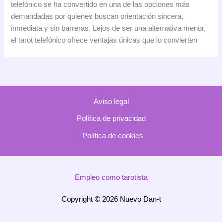
telefónico se ha convertido en una de las opciones más
telefónico
demandadas por quienes buscan orientación sincera,
y
inmediata y sin barreras. Lejos de ser una alternativa menor,
sus
el tarot telefónico ofrece ventajas únicas que lo convierten
ventajas:
una
guía
clara
para
Aviso legal
consultas
más
Política de privacidad
profundas
Política de cookies
Empleo como tarotista
Copyright © 2026 Nuevo Dan-t