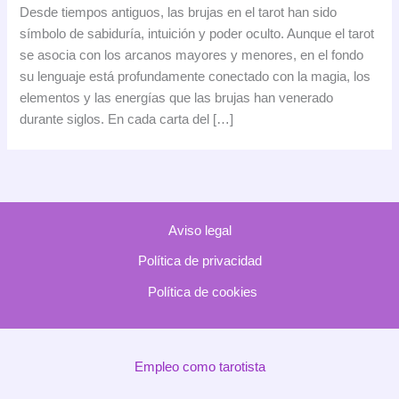
Las
Desde tiempos antiguos, las brujas en el tarot han sido
brujas
símbolo de sabiduría, intuición y poder oculto. Aunque el tarot
en
se asocia con los arcanos mayores y menores, en el fondo
el
su lenguaje está profundamente conectado con la magia, los
Tarot:
elementos y las energías que las brujas han venerado
El
durante siglos. En cada carta del […]
poder
oculto
detrás
de
las
Aviso legal
cartas
Política de privacidad
Política de cookies
Empleo como tarotista