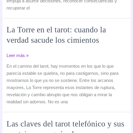
empuja a asumir decisiones, reconocer consecuencias y
el
recuperar el
rumbo
La Torre en el tarot: cuando la
verdad sacude los cimientos
La
Leer más »
Torre
En el camino del tarot, hay momentos en los que lo que
en
parecía estable se quiebra, no para castigarnos, sino para
el
mostrarnos lo que ya no se sostiene. Entre los arcanos
tarot:
mayores, La Torre representa esos instantes de ruptura,
cuando
revelación y cambio abrupto que nos obligan a mirar la
la
realidad sin adornos. No es una
verdad
sacude
los
Las claves del tarot telefónico y sus
cimientos