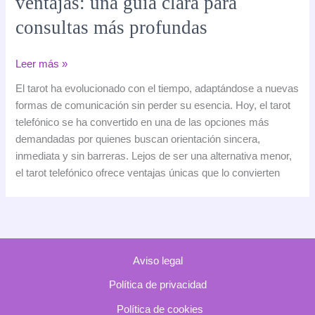
ventajas: una guía clara para
consultas más profundas
Las
Leer más »
claves
El tarot ha evolucionado con el tiempo, adaptándose a nuevas
del
formas de comunicación sin perder su esencia. Hoy, el tarot
tarot
telefónico se ha convertido en una de las opciones más
telefónico
demandadas por quienes buscan orientación sincera,
y
inmediata y sin barreras. Lejos de ser una alternativa menor,
sus
el tarot telefónico ofrece ventajas únicas que lo convierten
ventajas:
una
guía
clara
para
Aviso legal
consultas
más
Política de privacidad
profundas
Política de cookies