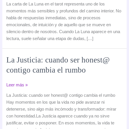
Luna
La carta de La Luna en el tarot representa uno de los
en
momentos más sensibles y profundos del camino interior. No
el
habla de respuestas inmediatas, sino de procesos
tarot:
emocionales, de intuición y de aquello que se mueve en
significado,
silencio dentro de nosotros. Cuando La Luna aparece en una
simbolismo
lectura, suele señalar una etapa de dudas, […]
e
interpretación
La Justicia: cuando ser honest@
contigo cambia el rumbo
La
Leer más »
Justicia:
La Justicia: cuando ser honest@ contigo cambia el rumbo
cuando
Hay momentos en los que la vida no pide avanzar ni
ser
detenerse, sino algo más incómodo y transformador: mirar
honest@
con honestidad.La Justicia aparece cuando ya no sirve
contigo
justificar, evitar o posponer. En esos momentos, la vida te
cambia