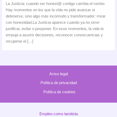
Justicia:
La Justicia: cuando ser honest@ contigo cambia el rumbo
cuando
Hay momentos en los que la vida no pide avanzar ni
ser
detenerse, sino algo más incómodo y transformador: mirar
honest@
con honestidad.La Justicia aparece cuando ya no sirve
contigo
justificar, evitar o posponer. En esos momentos, la vida te
cambia
empuja a asumir decisiones, reconocer consecuencias y
el
recuperar el […]
rumbo
Aviso legal
Política de privacidad
Política de cookies
Empleo como tarotista