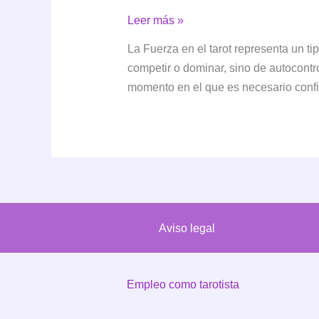
La
Leer más »
Fuerza
La Fuerza en el tarot representa un t
en
competir o dominar, sino de autocontro
el
momento en el que es necesario conf
tarot:
significado,
simbolismo
e
interpretación
Aviso legal
Empleo como tarotista