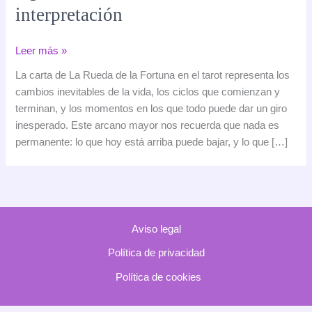
interpretación
La
Leer más »
Rueda
La carta de La Rueda de la Fortuna en el tarot representa los
de
cambios inevitables de la vida, los ciclos que comienzan y
la
terminan, y los momentos en los que todo puede dar un giro
Fortuna
inesperado. Este arcano mayor nos recuerda que nada es
en
permanente: lo que hoy está arriba puede bajar, y lo que […]
el
tarot:
significado,
simbolismo
e
Aviso legal
interpretación
Política de privacidad
Política de cookies