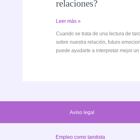
relaciones?
¿Cuál
Leer más »
es
Cuando se trata de una lectura de tar
el
sobre nuestra relación, futuro emociona
significado
puede ayudarte a interpretar mejor u
de
las
cartas
del
tarot
en
el
Aviso legal
amor
y
cómo
Empleo como tarotista
influyen